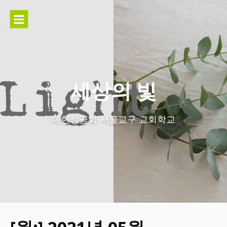
콘
텐
츠
로
바
로
가
세상의 빛
기
대한성공회 서울교구 교회학교