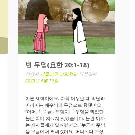
빈 무덤(요한 20:1-18)
작성자
서울교구 교회학교
작성일자
2020년 4월 10일
이른 새벽이에요. 아직 어두울 때 막달라
마리아는 예수님의 무덤으로 향했어요.
“어머, 예수님.. 무덤이…” 무덤을 막았던
돌은 이미 치워져 있었습니다. 놀란 여자
는 제자들에게 달려갔어요. “누군가 주님
을 무덤에서 꺼내갔어요. 어디에다 모셨