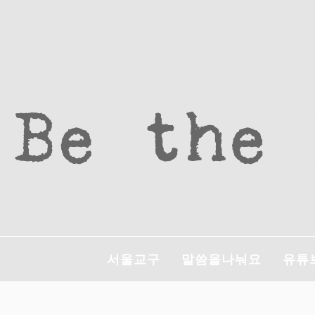
콘
텐
츠
로
바
로
가
기
서울교구
말씀을나눠요
유튜