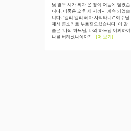
낮 열두 시가 되자 온 땅이 어둠에 덮였습
니다. 어둠은 오후 세 시까지 계속 되었습
니다. “엘리 엘리 레마 사박타니?” 예수님
께서 큰소리로 부르짖으셨습니다. 이 말
씀은 “나의 하느님, 나의 하느님 어찌하여
나를 버리셨나이까?”…
[더 보기]
글
페
이
지
매
김