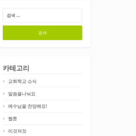
검
색:
카테고리
교회학교 소식
말씀을나눠요
예수님을 찬양해요!
웹툰
이것저것