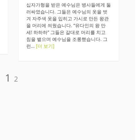
십자가형을 받은 예수님은 병사들에게 둘
러싸였습니다. 그들은 예수님의 옷을 벗
겨 자주색 옷을 입히고 가시로 만든 왕관
을 머리에 씌웠습니다. “유다인의 왕 만
세! 하하하” 그들은 갈대로 머리를 치고
침을 뱉으며 예수님을 조롱했습니다. 그
런…
[더 보기]
페
페
1
2
이
이
지
지