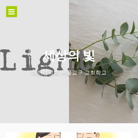
콘
텐
츠
로
바
로
가
세상의 빛
기
대한성공회 서울교구 교회학교