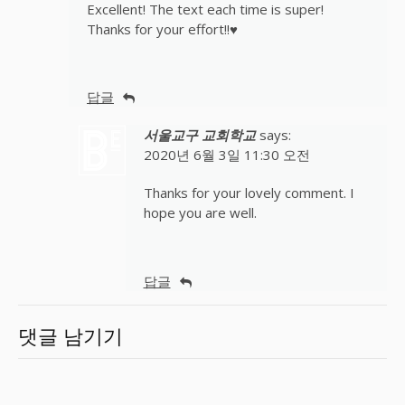
Excellent! The text each time is super!
Thanks for your effort!!♥
답글
서울교구 교회학교
says:
2020년 6월 3일 11:30 오전
Thanks for your lovely comment. I
hope you are well.
답글
댓글 남기기