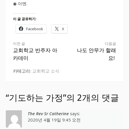
◉ 아멘.
이 글 공유하기:
Facebook
X
더
이전 글
다음글
교회학교 반주자 아
나도 안무가 할래
보
카데미
요!
기
카테고리:
교회학교 소식
“기도하는 가정”의 2개의 댓글
The Rev Sr Catherine
says:
2020년 4월 19일 9:45 오전