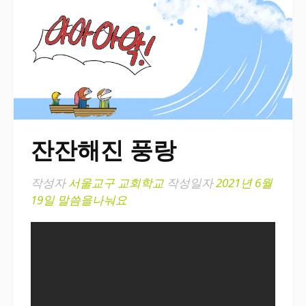
잔잔해진 풍랑
작성자
서울교구 교회학교
작성일자
2021년 6월
19일
말씀을나눠요