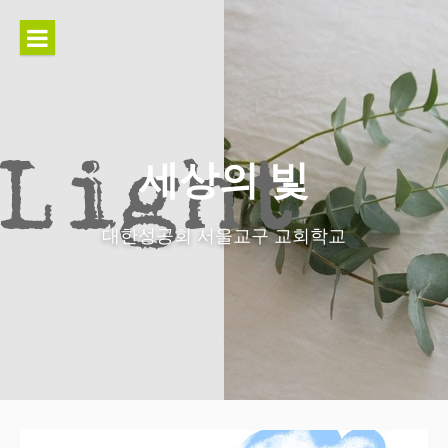
콘
텐
츠
로
바
로
가
세상의 빛
기
대한성공회 서울교구 교회학교