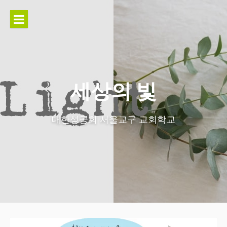
콘
텐
츠
로
바
로
가
세상의 빛
기
대한성공회 서울교구 교회학교