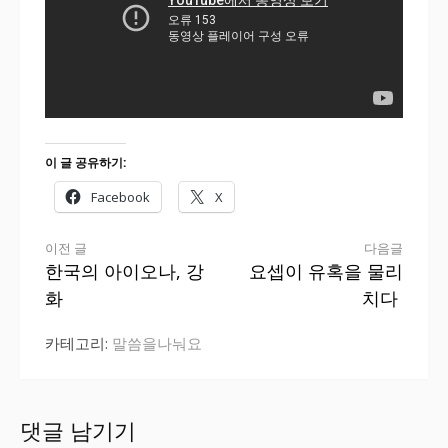
이 글 공유하기:
Facebook
X
더
이전 글
다음글
한국의 아이오나, 강
요셉이 유혹을 물리
보
화
치다
기
카테고리:
말씀을나눠요
댓글 남기기