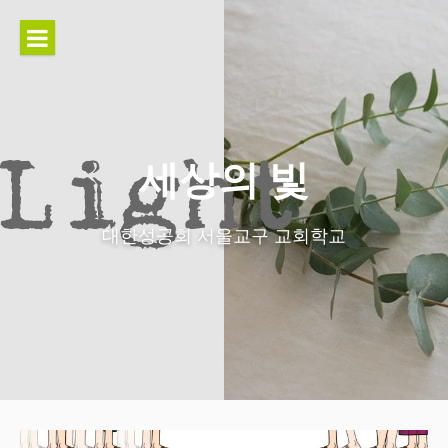
콘
텐
츠
로
바
로
가
세상의 빛
기
대한성공회 서울교구 교회학교