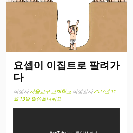
요셉이 이집트로 팔려가
다
작성자
서울교구 교회학교
작성일자
2023년 11
월 13일
말씀을나눠요